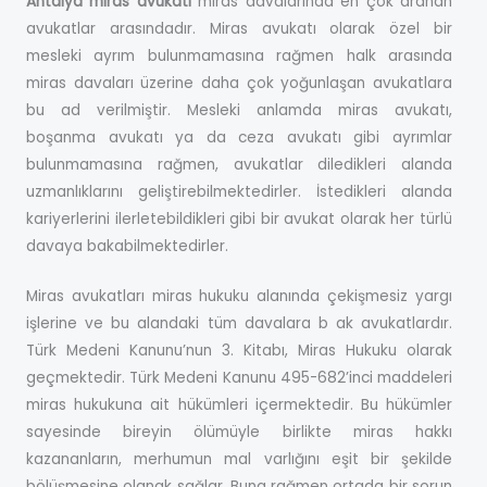
Antalya miras avukatı
miras davalarında en çok aranan
avukatlar arasındadır. Miras avukatı olarak özel bir
mesleki ayrım bulunmamasına rağmen halk arasında
miras davaları üzerine daha çok yoğunlaşan avukatlara
bu ad verilmiştir. Mesleki anlamda miras avukatı,
boşanma avukatı ya da ceza avukatı gibi ayrımlar
bulunmamasına rağmen, avukatlar diledikleri alanda
uzmanlıklarını geliştirebilmektedirler. İstedikleri alanda
kariyerlerini ilerletebildikleri gibi bir avukat olarak her türlü
davaya bakabilmektedirler.
Miras avukatları miras hukuku alanında çekişmesiz yargı
işlerine ve bu alandaki tüm davalara b ak avukatlardır.
Türk Medeni Kanunu’nun 3. Kitabı, Miras Hukuku olarak
geçmektedir. Türk Medeni Kanunu 495-682’inci maddeleri
miras hukukuna ait hükümleri içermektedir. Bu hükümler
sayesinde bireyin ölümüyle birlikte miras hakkı
kazananların, merhumun mal varlığını eşit bir şekilde
bölüşmesine olanak sağlar. Buna rağmen ortada bir sorun