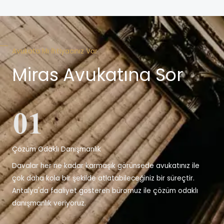
Avukata Mı İhtiyacınız Var
Miras Avukatına Sor
Çözüm Odaklı Danışmanlık
Davalar her ne kadar karmaşık görünsede avukatınız ile
çok daha kola bir şekilde atlatabileceğiniz bir süreçtir.
Antalya'da faaliyet gösteren büromuz ile çözüm odaklı
danışmanlık veriyoruz.