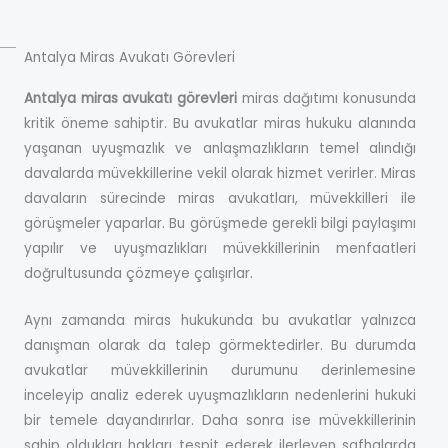
ı
z
Antalya Miras Avukatı Görevleri
*
Antalya miras avukatı görevleri
miras dağıtımı konusunda
kritik öneme sahiptir. Bu avukatlar miras hukuku alanında
yaşanan uyuşmazlık ve anlaşmazlıkların temel alındığı
davalarda müvekkillerine vekil olarak hizmet verirler. Miras
davaların sürecinde miras avukatları, müvekkilleri ile
görüşmeler yaparlar. Bu görüşmede gerekli bilgi paylaşımı
yapılır ve uyuşmazlıkları müvekkillerinin menfaatleri
doğrultusunda çözmeye çalışırlar.
Aynı zamanda miras hukukunda bu avukatlar yalnızca
danışman olarak da talep görmektedirler. Bu durumda
avukatlar müvekkillerinin durumunu derinlemesine
inceleyip analiz ederek uyuşmazlıkların nedenlerini hukuki
bir temele dayandırırlar. Daha sonra ise müvekkillerinin
sahip oldukları hakları tespit ederek ilerleyen safhalarda