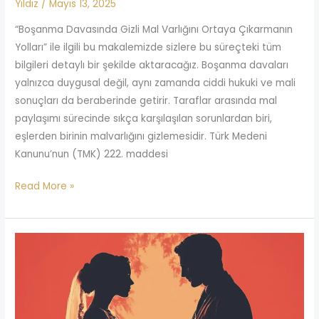
Yıldız
/
Mayıs 13, 2025
“Boşanma Davasında Gizli Mal Varlığını Ortaya Çıkarmanın
Yolları” ile ilgili bu makalemizde sizlere bu süreçteki tüm
bilgileri detaylı bir şekilde aktaracağız. Boşanma davaları
yalnızca duygusal değil, aynı zamanda ciddi hukuki ve mali
sonuçları da beraberinde getirir. Taraflar arasında mal
paylaşımı sürecinde sıkça karşılaşılan sorunlardan biri,
eşlerden birinin malvarlığını gizlemesidir. Türk Medeni
Kanunu’nun (TMK) 222. maddesi
Read More »
Boşanma
Davasında
Kadın
Ne
Alır?