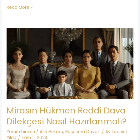
Read More »
Mirasın
Hükmen
Reddi
Dava
Dilekçesi
Nasıl
Hazırlanmalı?
Mirasın Hükmen Reddi Dava
Dilekçesi Nasıl Hazırlanmalı?
Yorum bırakın
/
Aile Hukuku
,
Boşanma Davası
/
Av.İbrahim
Yıldız
/
Ekim 11, 2024