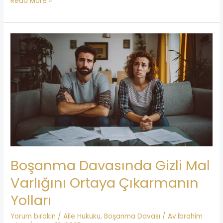
Read More »
Boşanma
Davasında
Gizli
Mal
Varlığını
Ortaya
Çıkarmanın
Yolları
Boşanma Davasında Gizli Mal
Varlığını Ortaya Çıkarmanın
Yolları
Yorum bırakın
/
Aile Hukuku
,
Boşanma Davası
/
Av.İbrahim