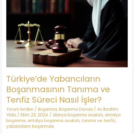
Türkiye’de
Yabancıların
Boşanmasının
Tanıma
ve
Tenfiz
Süreci
Nasıl
İşler?
Türkiye’de Yabancıların
Boşanmasının Tanıma ve
Tenfiz Süreci Nasıl İşler?
Yorum bırakın
/
Boşanma
,
Boşanma Davası
/
Av.İbrahim
Yıldız
/
Ekim 23, 2024
/
alanya boşanma avukatı
,
antalya
boşanma
,
antalya boşanma avukatı
,
tanıma ve tenfiz
,
yabancıların boşanması