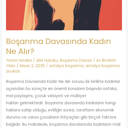
Boşanma Davasında Kadın
Ne Alır?
Yorum bırakın
/
Aile Hukuku
,
Boşanma Davası
/
Av.İbrahim
Yıldız
/
Nisan 2, 2025
/
antalya boşanma
,
antalya boşanma
avukatı
Boşanma Davasında Kadın Ne Alır sorusu ile birlikte Kadınlar
açısından bu süreçte en önemli konuların başında nafaka,
mal paylaşımı, çocuk velayeti ve mülkiyet
hakları gelmektedir. Boşanma davasında kadınların hangi
haklara sahip olduğu, evliliğin süresi, tarafların ekonomik
durumu ve varsa çocukların ihtiyaçları gibi birçok faktöre
bağlıdır. Bu makalede, boşanma davalarında kadınların mali