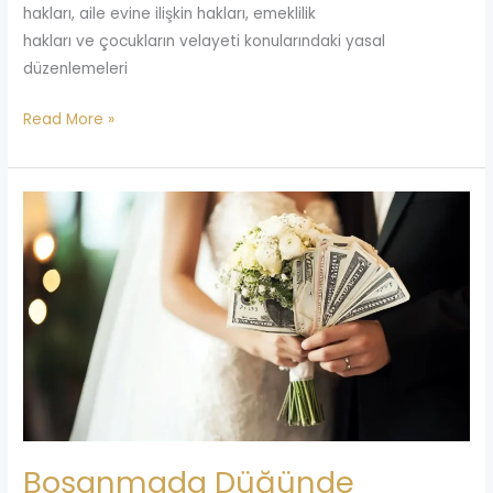
hakları, aile evine ilişkin hakları, emeklilik
hakları ve çocukların velayeti konularındaki yasal
düzenlemeleri
Read More »
Boşanmada
Düğünde
Takılanlar
Kime
Aittir?
Boşanmada Düğünde