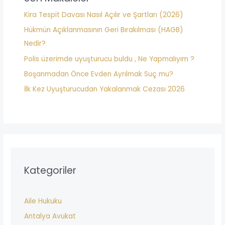
f
Kira Tespit Davası Nasıl Açılır ve Şartları (2026)
o
Hükmün Açıklanmasının Geri Bırakılması (HAGB)
r
Nedir?
:
Polis üzerimde uyuşturucu buldu , Ne Yapmalıyım ?
Boşanmadan Önce Evden Ayrılmak Suç mu?
İlk Kez Uyuşturucudan Yakalanmak Cezası 2026
Kategoriler
Aile Hukuku
Antalya Avukat