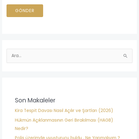
N
ı
GÖNDER
u
n
m
ı
a
z
r
*
a
n
S
ı
e
z
a
*
r
c
h
Son Makaleler
f
Kira Tespit Davası Nasıl Açılır ve Şartları (2026)
o
Hükmün Açıklanmasının Geri Bırakılması (HAGB)
r
Nedir?
:
Polis üzerimde uyuşturucu buldu , Ne Yapmalıyım ?