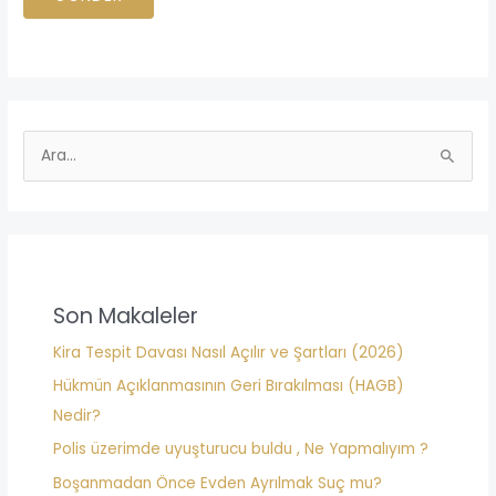
u
n
m
ı
a
z
r
*
a
n
S
ı
e
z
a
*
r
c
h
Son Makaleler
f
Kira Tespit Davası Nasıl Açılır ve Şartları (2026)
o
Hükmün Açıklanmasının Geri Bırakılması (HAGB)
r
Nedir?
:
Polis üzerimde uyuşturucu buldu , Ne Yapmalıyım ?
Boşanmadan Önce Evden Ayrılmak Suç mu?