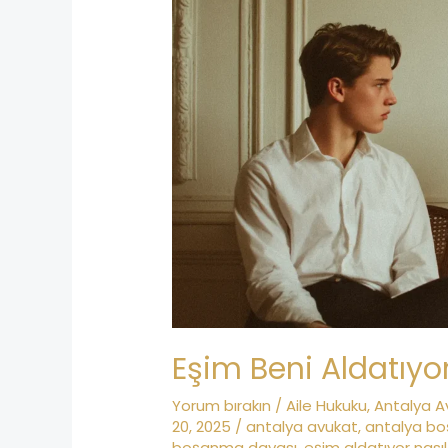
Beni
Aldatıyor
Ne
Yapmalıyım?
Eşim Beni Aldatıy
Yorum bırakın
/
Aile Hukuku
,
Antalya A
20, 2025
/
antalya avukat
,
antalya b
boşanma davası
,
eşim aldatıyor nası