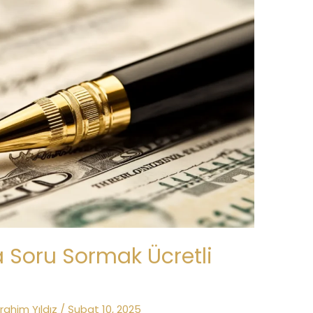
 Soru Sormak Ücretli
brahim Yıldız
/
Şubat 10, 2025