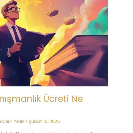
nışmanlık Ücreti Ne
brahim Yıldız
/
Şubat 10, 2025