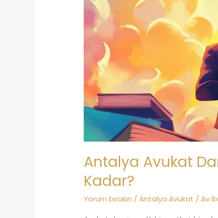
Ücreti
Ne
Kadar?
Antalya Avukat Da
Kadar?
Yorum bırakın
/
Antalya Avukat
/
Av.İ