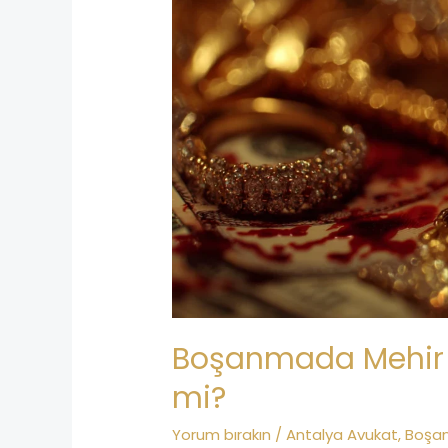
Alacağı
Talep
Edilebilir
mi?
Boşanmada Mehir Al
mi?
Yorum bırakın
/
Antalya Avukat
,
Boşa