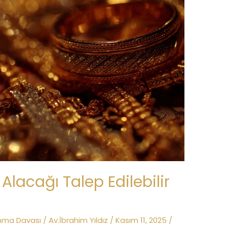
acağı Talep Edilebilir
nma Davası
/
Av.İbrahim Yıldız
/
Kasım 11, 2025
/