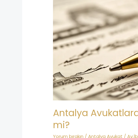
Avukatlara
Soru
Sormak
Ücretli
mi?
Antalya Avukatlara
mi?
Yorum bırakın
/
Antalya Avukat
/
Av.İ