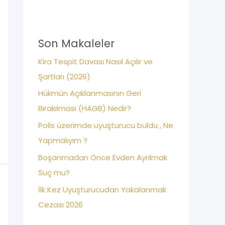
c
h
f
Son Makaleler
o
Kira Tespit Davası Nasıl Açılır ve
r
Şartları (2026)
:
Hükmün Açıklanmasının Geri
Bırakılması (HAGB) Nedir?
Polis üzerimde uyuşturucu buldu , Ne
Yapmalıyım ?
Boşanmadan Önce Evden Ayrılmak
Suç mu?
İlk Kez Uyuşturucudan Yakalanmak
Cezası 2026