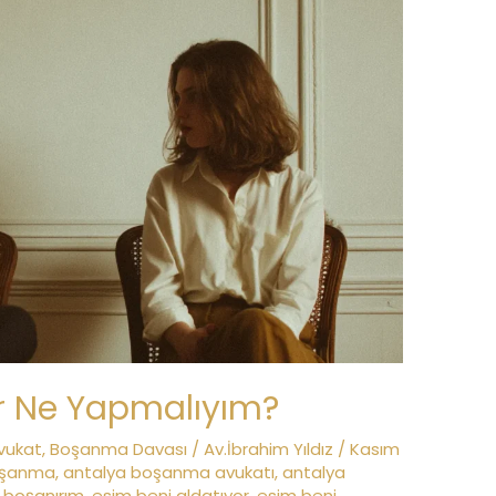
or Ne Yapmalıyım?
vukat
,
Boşanma Davası
/
Av.İbrahim Yıldız
/
Kasım
oşanma
,
antalya boşanma avukatı
,
antalya
l boşanırım
,
esim beni aldatıyor
,
esim beni