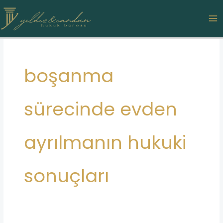
İçeriğe
MA
atla
ME
boşanma
sürecinde evden
ayrılmanın hukuki
sonuçları