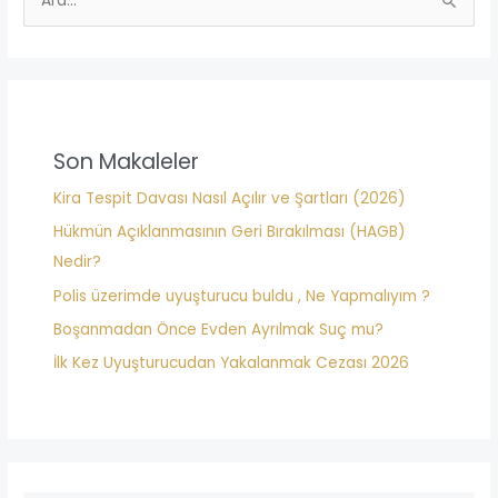
S
ı
e
z
a
*
r
c
h
Son Makaleler
f
Kira Tespit Davası Nasıl Açılır ve Şartları (2026)
o
Hükmün Açıklanmasının Geri Bırakılması (HAGB)
r
Nedir?
:
Polis üzerimde uyuşturucu buldu , Ne Yapmalıyım ?
Boşanmadan Önce Evden Ayrılmak Suç mu?
İlk Kez Uyuşturucudan Yakalanmak Cezası 2026