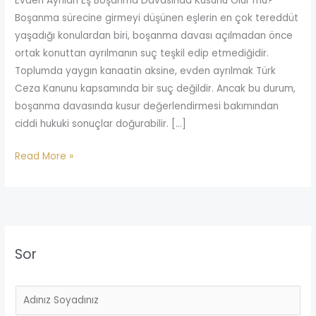
Evden Ayrılan Eş Boşanma Davasında Kusurlu Olur mu?
Boşanma sürecine girmeyi düşünen eşlerin en çok tereddüt
yaşadığı konulardan biri, boşanma davası açılmadan önce
ortak konuttan ayrılmanın suç teşkil edip etmediğidir.
Toplumda yaygın kanaatin aksine, evden ayrılmak Türk
Ceza Kanunu kapsamında bir suç değildir. Ancak bu durum,
boşanma davasında kusur değerlendirmesi bakımından
ciddi hukuki sonuçlar doğurabilir. […]
Read More »
Sor
A
d