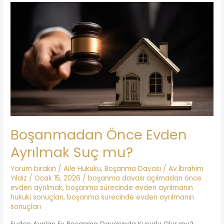
Boşanmadan
Önce
Evden
Ayrılmak
Suç
mu?
Boşanmadan Önce Evden
Ayrılmak Suç mu?
Yorum bırakın
/
Aile Hukuku
,
Boşanma Davası
/
Av.İbrahim
Yıldız
/
Ocak 15, 2026
/
boşanma davası açılmadan önce
evden ayrılmak
,
boşanma sürecinde evden ayrılmanın
hukuki sonuçları
,
boşanma sürecinde evden ayrılmanın
sonuçları