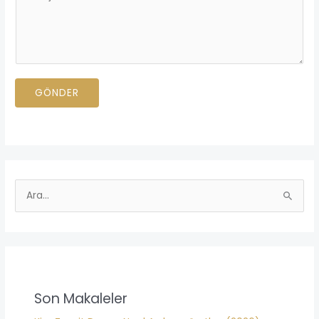
e
e
f
s
o
a
n
j
N
ı
GÖNDER
u
n
m
ı
a
z
r
*
a
n
S
ı
e
z
a
*
r
c
h
Son Makaleler
f