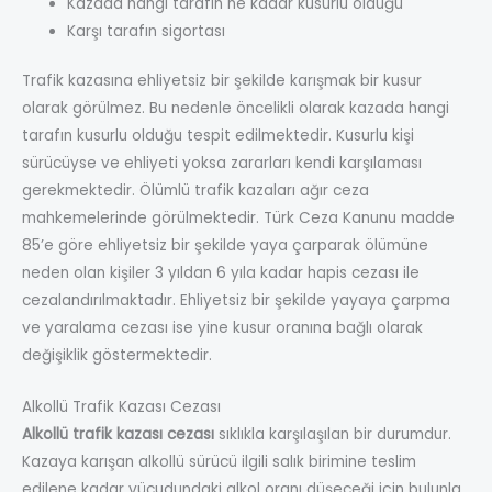
Kazada hangi tarafın ne kadar kusurlu olduğu
Karşı tarafın sigortası
Trafik kazasına ehliyetsiz bir şekilde karışmak bir kusur
olarak görülmez. Bu nedenle öncelikli olarak kazada hangi
tarafın kusurlu olduğu tespit edilmektedir. Kusurlu kişi
sürücüyse ve ehliyeti yoksa zararları kendi karşılaması
gerekmektedir. Ölümlü trafik kazaları ağır ceza
mahkemelerinde görülmektedir. Türk Ceza Kanunu madde
85’e göre ehliyetsiz bir şekilde yaya çarparak ölümüne
neden olan kişiler 3 yıldan 6 yıla kadar hapis cezası ile
cezalandırılmaktadır. Ehliyetsiz bir şekilde yayaya çarpma
ve yaralama cezası ise yine kusur oranına bağlı olarak
değişiklik göstermektedir.
Alkollü Trafik Kazası Cezası
Alkollü trafik kazası cezası
sıklıkla karşılaşılan bir durumdur.
Kazaya karışan alkollü sürücü ilgili salık birimine teslim
edilene kadar vücudundaki alkol oranı düşeceği için bulunla