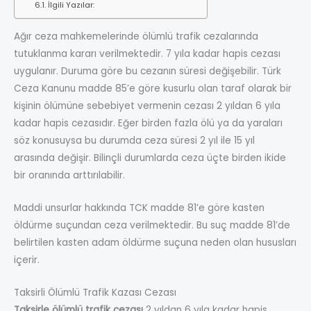
İlgili Yazılar:
Ağır ceza mahkemelerinde ölümlü trafik cezalarında
tutuklanma kararı verilmektedir. 7 yıla kadar hapis cezası
uygulanır. Duruma göre bu cezanın süresi değişebilir. Türk
Ceza Kanunu madde 85’e göre kusurlu olan taraf olarak bir
kişinin ölümüne sebebiyet vermenin cezası 2 yıldan 6 yıla
kadar hapis cezasıdır. Eğer birden fazla ölü ya da yaraları
söz konusuysa bu durumda ceza süresi 2 yıl ile 15 yıl
arasında değişir. Bilinçli durumlarda ceza üçte birden ikide
bir oranında arttırılabilir.
Maddi unsurlar hakkında TCK madde 81’e göre kasten
öldürme suçundan ceza verilmektedir. Bu suç madde 81’de
belirtilen kasten adam öldürme suçuna neden olan hususları
içerir.
Taksirli Ölümlü Trafik Kazası Cezası
Taksirle ölümlü trafik cezası
2 yıldan 6 yıla kadar hapis