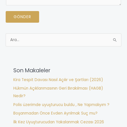
n
j
N
ı
GÖNDER
u
n
m
ı
a
z
S
r
*
e
a
a
n
r
ı
Son Makaleler
c
z
h
*
Kira Tespit Davası Nasıl Açılır ve Şartları (2026)
f
Hükmün Açıklanmasının Geri Bırakılması (HAGB)
o
Nedir?
r
Polis üzerimde uyuşturucu buldu , Ne Yapmalıyım ?
:
Boşanmadan Önce Evden Ayrılmak Suç mu?
İlk Kez Uyuşturucudan Yakalanmak Cezası 2026